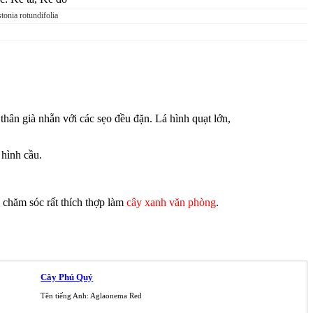
tonia rotundifolia
, thân già nh
ẵ
n v
ớ
i các s
ẹ
o đ
ề
u đ
ặ
n. Lá hình qu
ạ
t l
ớ
n,
 hình c
ầ
u.
chăm sóc r
ấ
t thích th
ợ
p làm
cây xanh văn phòng
.
Cây Phú Quý
Tên tiếng Anh: Aglaonema Red