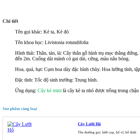
Chi tiết
Tên g
ọ
i khác: Kè ta, Kè đ
ỏ
Tên khoa h
ọ
c: Livistonia rotundifolia
Hình thái: Thân, tán, lá: Cây thân g
ỗ
hình tr
ụ
m
ọ
c th
ẳ
ng đ
ứ
ng,
đ
ế
n 2m. Cu
ố
ng dài m
ả
nh có gai dài, c
ứ
ng, màu nâu bóng.
Hoa, qu
ả
, h
ạ
t: C
ụ
m hoa dày đ
ặ
c hình chùy. Hoa l
ưỡ
ng tính, t
ậ
p
Đ
ặ
c tính: T
ố
c đ
ộ
sinh tr
ưở
ng: Trung bình.
Ứ
ng d
ụ
ng:
Cây kè mini
là cây kè ta nh
ỏ
đ
ượ
c tr
ồ
ng trong ch
ậ
u
Sản phẩm cùng loại
Cây Lưỡi Hổ
Tên thường gọi: lưỡi cọp, hổ vĩ, hổ thiệt