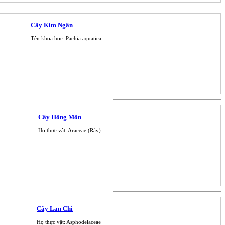
Cây Kim Ngân
Tên khoa học: Pachia aquatica
Cây Hồng Môn
Họ thực vật: Araceae (Ráy)
Cây Lan Chi
Họ thực vật: Asphodelaceae