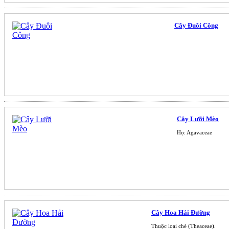
Cây Đuôi Công
Cây Lưỡi Mèo
Họ: Agavaceae
Cây Hoa Hải Đường
Thuộc loại chè (Theaceae).