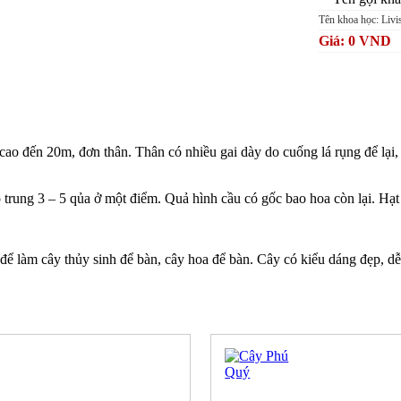
Tên khoa học: Livis
Giá: 0 VND
 cao đ
ế
n 20m, đ
ơ
n thân. Thân có nhi
ề
u gai dày do cu
ố
ng lá r
ụ
ng đ
ể
l
ạ
i
 trung 3 – 5 q
ủ
a
ở
m
ộ
t đi
ể
m. Qu
ả
hình c
ầ
u có g
ố
c bao hoa còn l
ạ
i. H
ạ
t
 đ
ể
làm cây th
ủ
y sinh đ
ể
bàn, cây hoa đ
ể
bàn. Cây có ki
ể
u dáng đ
ẹ
p, d
ễ