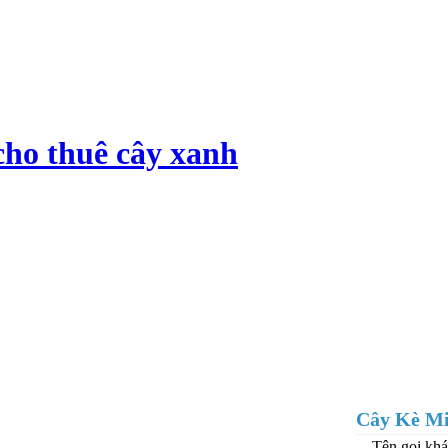
cho thuê cây xanh
Cây Kè Mi
Tên gọi khá