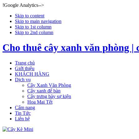
!Google Analytics-->
Skip to content
Skip to main navigation
Skip to 1st column
Skip to 2nd column
Cho thuê cây xanh văn phòng | 
Trang chủ
Giới thiệu
KHÁCH HÀNG
Dịch vụ
Cây Xanh Văn Phòng
Cây xanh để bàn
Cây trưng bày sự kiện
Hoa Mai Tết
Cẩm nang
Tin Tức
Liên hệ