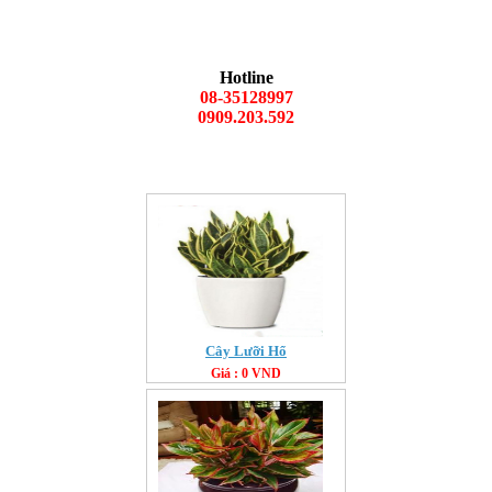
Hotline
08-35128997
0909.203.592
Cây Lưỡi Hổ
Giá : 0 VND