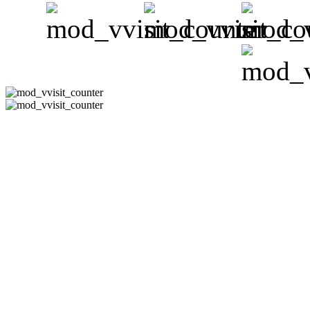
CÔNG TY 
Hotline:08-351
-
Email:
phuh
Địa Chỉ : 178/11 Đườn
Thạn