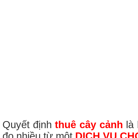
Quyết định
thuê cây cảnh
là 
đo nhiều từ một
DỊCH VỤ CH