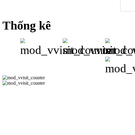
Thống kê
CÔNG TY 
Hotline:08-351
-
Email:
phuh