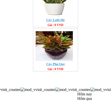
Cây Lưỡi Hổ
Giá : 0 VND
Cây Phú Quý
Giá : 0 VND
Hôm nay
Hôm qua
CÔNG TY TNHH PHÚ HƯNG