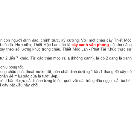
ện con người đĩnh đạc, chính trực, kỷ cương. Với một chậu cây Thiết Mộc
t của lá. Hơn nữa, Thiết Mộc Lan còn là
cây xanh văn phòng
có khả năng
tùy theo số lượng khúc trong chậu. Thiết Mộc Lan - Phát Tài Khúc thực sự
ừ 2 đến 7 khúc. Từ các thân mọc ra lá (không cành), lá có 2 dạng là xanh
chịu bóng tốt.
trong chậu phải thoát nước tốt, bón chất dinh dưỡng 1 lần/1 tháng để cây có
n phần để màu sắc của lá tươi đẹp.
. Thân được cắt thành từng khúc, quét vôi sát trùng đầu ngọn, cắt bỏ hết
i cây bắt đầu này chồi.