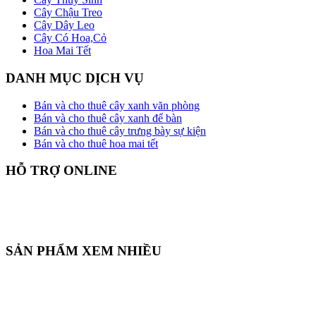
Cây Chậu Treo
Cây Dây Leo
Cây Có Hoa,Cỏ
Hoa Mai Tết
DANH MỤC DỊCH VỤ
Bán và cho thuê cây xanh văn phòng
Bán và cho thuê cây xanh để bàn
Bán và cho thuê cây trưng bày sự kiện
Bán và cho thuê hoa mai tết
HỖ TRỢ ONLINE
SẢN PHẨM XEM NHIỀU