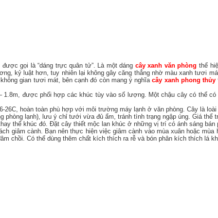
i được gọi là “dáng trực quân tử”. Là một dáng
cây xanh văn phòng
thể hi
ương, kỷ luật hơn, tuy nhiên lại không gây căng thẳng nhờ màu xanh tươi má
ại không gian tươi mát, bên cạnh đó còn mang ý nghĩa
cây xanh phong thủy
 – 1.8m, được phối hợp các khúc tùy vào số lượng. Một chậu cây có thể có t
6-26C, hoàn toàn phù hợp với môi trường máy lạnh ở văn phòng. Cây là loài 
 phòng lạnh), lưu ý chỉ tưới vừa đủ ẩm, tránh tình trạng ngập úng. Giá thể 
n thay thế khúc đó. Đặt cây thiết mộc lan khúc ở những vị trí có ánh sáng bá
ách giâm cành. Bạn nên thực hiện việc giâm cành vào mùa xuân hoặc mùa hè
âm chồi. Có thể dùng thêm chất kích thích ra rễ và bón phân kích thích lá kh