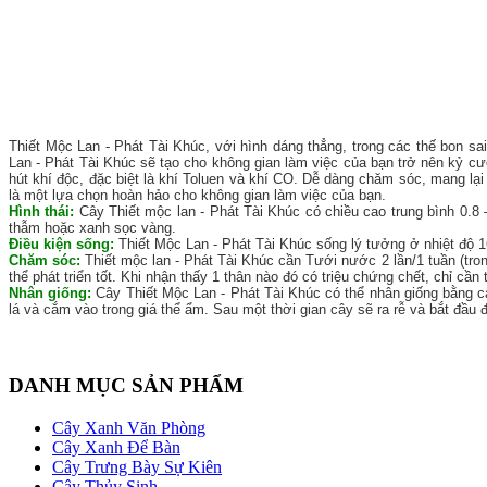
Thiết Mộc Lan - Phát Tài Khúc, với hình dáng thẳng, trong các thế bon sa
Lan - Phát Tài Khúc sẽ tạo cho không gian làm việc của bạn trở nên kỷ c
hút khí độc, đặc biệt là khí Toluen và khí CO. Dễ dàng chăm sóc, mang l
là một lựa chọn hoàn hảo cho không gian làm việc của bạn.
Hình thái:
Cây Thiết mộc lan - Phát Tài Khúc có chiều cao trung bình 0.8
thẫm hoặc xanh sọc vàng.
Điều kiện sống:
Thiết Mộc Lan - Phát Tài Khúc sống lý tưởng ở nhiệt độ 1
Chăm sóc:
Thiết mộc lan - Phát Tài Khúc cần Tưới nước 2 lần/1 tuần (trong
thể phát triển tốt. Khi nhận thấy 1 thân nào đó có triệu chứng chết, chỉ cầ
Nhân giống:
Cây Thiết Mộc Lan - Phát Tài Khúc có thể nhân giống bằng c
lá và cắm vào trong giá thể ẩm. Sau một thời gian cây sẽ ra rễ và bắt đầu đ
DANH MỤC SẢN PHẨM
Cây Xanh Văn Phòng
Cây Xanh Để Bàn
Cây Trưng Bày Sự Kiên
Cây Thủy Sinh