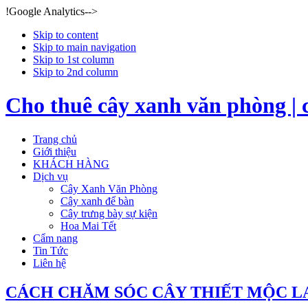
!Google Analytics-->
Skip to content
Skip to main navigation
Skip to 1st column
Skip to 2nd column
Cho thuê cây xanh văn phòng | 
Trang chủ
Giới thiệu
KHÁCH HÀNG
Dịch vụ
Cây Xanh Văn Phòng
Cây xanh để bàn
Cây trưng bày sự kiện
Hoa Mai Tết
Cẩm nang
Tin Tức
Liên hệ
CÁCH CHĂM SÓC CÂY THIẾT MỘC L