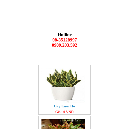
Hotline
08-35128997
0909.203.592
Cây Lưỡi Hổ
Giá : 0 VND