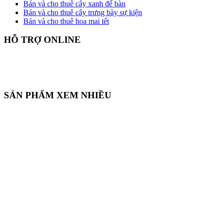
Bán và cho thuê cây xanh để bàn
Bán và cho thuê cây trưng bày sự kiện
Bán và cho thuê hoa mai tết
HỖ TRỢ ONLINE
SẢN PHẨM XEM NHIỀU