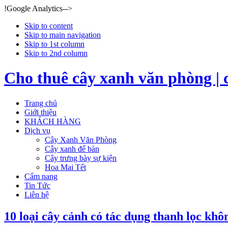
!Google Analytics-->
Skip to content
Skip to main navigation
Skip to 1st column
Skip to 2nd column
Cho thuê cây xanh văn phòng | 
Trang chủ
Giới thiệu
KHÁCH HÀNG
Dịch vụ
Cây Xanh Văn Phòng
Cây xanh để bàn
Cây trưng bày sự kiện
Hoa Mai Tết
Cẩm nang
Tin Tức
Liên hệ
10 loại cây cảnh có tác dụng thanh lọc khô