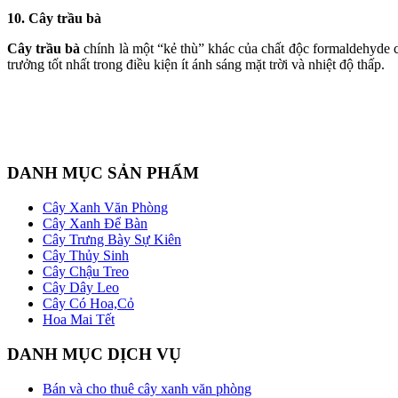
10. Cây trầu bà
Cây trầu bà
chính là một “kẻ thù” khác của chất độc formaldehyde c
trưởng tốt nhất trong điều kiện ít ánh sáng mặt trời và nhiệt độ thấp.
DANH MỤC SẢN PHẨM
Cây Xanh Văn Phòng
Cây Xanh Để Bàn
Cây Trưng Bày Sự Kiên
Cây Thủy Sinh
Cây Chậu Treo
Cây Dây Leo
Cây Có Hoa,Cỏ
Hoa Mai Tết
DANH MỤC DỊCH VỤ
Bán và cho thuê cây xanh văn phòng