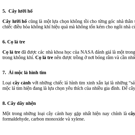
5. Cây lưỡi hổ
Cây lưỡi hổ
cũng là một lựa chọn không tồi cho từng góc nhà thân 
chiếc điều hòa không khí hiệu quả mà không tốn kém cho ngôi nhà c
6. Cọ lá tre
Cọ lá tre
đã được các nhà khoa học của NASA đánh giá là một tron
trong không khí.
Cọ lá tre
nên được trồng ở nơi bóng râm và cần nhi
7. Ái mộc lá hình tim
Loại
cây cảnh
với những chiếc lá hình tim xinh xắn lại là những “s
mộc lá tim hiện đang là lựa chọn yêu thích của nhiều gia đình. Để câ
8. Cây dây nhện
Một trong những loại cây cảnh hay gặp nhất hiện nay chính là
câ
formaldehyde, carbon monoxide và xylene.