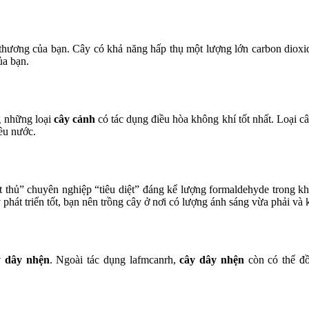
thương của bạn. Cây có khả năng hấp thụ một lượng lớn carbon dioxi
ủa bạn.
g những loại
cây cảnh
có tác dụng điều hòa không khí tốt nhất. Loại câ
ều nước.
át thủ” chuyên nghiệp “tiêu diệt” đáng kể lượng formaldehyde trong k
y phát triển tốt, bạn nên trồng cây ở nơi có lượng ánh sáng vừa phải và
y dây nhện
. Ngoài tác dụng lafmcanrh,
cây dây nhện
còn có thể đồ