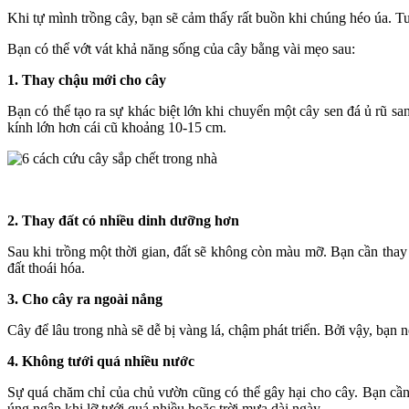
Khi tự mình trồng cây, bạn sẽ cảm thấy rất buồn khi chúng héo úa. 
Bạn có thể vớt vát khả năng sống của cây bằng vài mẹo sau:
1. Thay chậu mới cho cây
Bạn có thể tạo ra sự khác biệt lớn khi chuyển một cây sen đá ủ rũ 
kính lớn hơn cái cũ khoảng 10-15 cm.
2. Thay đất có nhiều dinh dưỡng hơn
Sau khi trồng một thời gian, đất sẽ không còn màu mỡ. Bạn cần thay 
đất thoái hóa.
3. Cho cây ra ngoài nắng
Cây để lâu trong nhà sẽ dễ bị vàng lá, chậm phát triển. Bởi vậy, bạn 
4. Không tưới quá nhiều nước
Sự quá chăm chỉ của chủ vườn cũng có thể gây hại cho cây. Bạn cần t
úng ngập khi lỡ tưới quá nhiều hoặc trời mưa dài ngày.