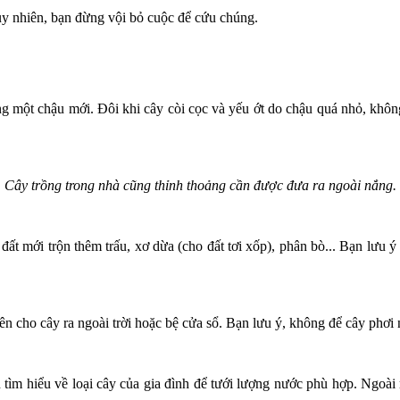
Tuy nhiên, bạn đừng vội bỏ cuộc để cứu chúng.
sang một chậu mới. Đôi khi cây còi cọc và yếu ớt do chậu quá nhỏ, k
Cây trồng trong nhà cũng thỉnh thoảng cần được đưa ra ngoài nắng.
đất mới trộn thêm trấu, xơ dừa (cho đất tơi xốp), phân bò... Bạn lưu ý
nên cho cây ra ngoài trời hoặc bệ cửa sổ. Bạn lưu ý, không để cây phơi
ìm hiểu về loại cây của gia đình để tưới lượng nước phù hợp. Ngoài ra,