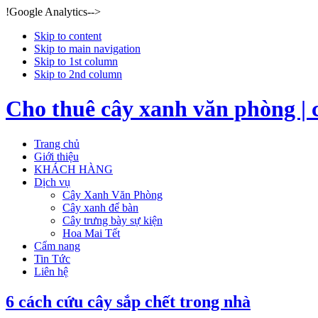
!Google Analytics-->
Skip to content
Skip to main navigation
Skip to 1st column
Skip to 2nd column
Cho thuê cây xanh văn phòng | 
Trang chủ
Giới thiệu
KHÁCH HÀNG
Dịch vụ
Cây Xanh Văn Phòng
Cây xanh để bàn
Cây trưng bày sự kiện
Hoa Mai Tết
Cẩm nang
Tin Tức
Liên hệ
6 cách cứu cây sắp chết trong nhà