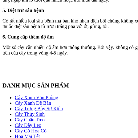
5. Diệt trừ sâu bệnh
Có rất nhiều loại sâu bệnh mà bạn khó nhận diện bởi chúng không xu
thuốc diệt sâu bệnh từ rượu trắng pha với ớt, gừng, tỏi.
6. Cung cấp thêm độ ẩm
Một số cây cần nhiều độ ẩm hơn thông thường. Bởi vậy, không có gì 
trên của cây trong vòng 4-5 ngày.
DANH MỤC SẢN PHẨM
Cây Xanh Văn Phòng
Cây Xanh Để Bàn
Cây Trưng Bày Sự Kiên
Cây Thủy Sinh
Cây Chậu Treo
Cây Dây Leo
Cây Có Hoa,Cỏ
Hoa Mai Tết