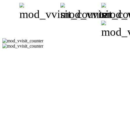
CÔNG TY 
Hotline:08-351
-
Email:
phuh
Địa Chỉ : 178/11 Đườn
Thạn