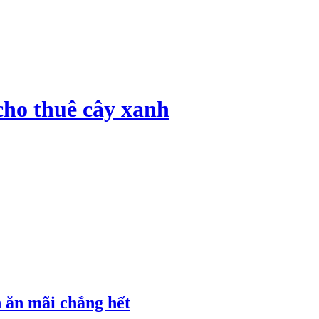
cho thuê cây xanh
n ăn mãi chẳng hết