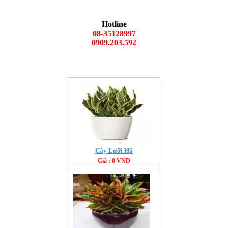
Hotline
08-35128997
0909.203.592
Cây Lưỡi Hổ
Giá : 0 VND