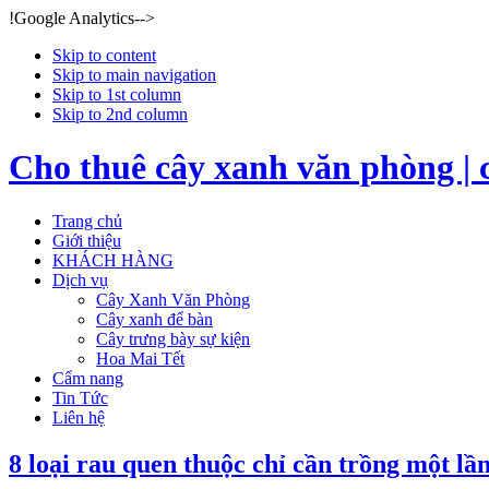
!Google Analytics-->
Skip to content
Skip to main navigation
Skip to 1st column
Skip to 2nd column
Cho thuê cây xanh văn phòng | 
Trang chủ
Giới thiệu
KHÁCH HÀNG
Dịch vụ
Cây Xanh Văn Phòng
Cây xanh để bàn
Cây trưng bày sự kiện
Hoa Mai Tết
Cẩm nang
Tin Tức
Liên hệ
8 loại rau quen thuộc chỉ cần trồng một lầ