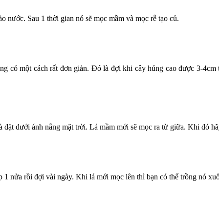
 vào nước. Sau 1 thời gian nó sẽ mọc mầm và mọc rễ tạo củ.
ng có một cách rất đơn giản. Đó là đợi khi cây húng cao được 3-4cm 
à đặt dưới ánh nắng mặt trời. Lá mầm mới sẽ mọc ra từ giữa. Khi đó h
 1 nửa rồi đợi vài ngày. Khi lá mới mọc lên thì bạn có thể trồng nó xuố