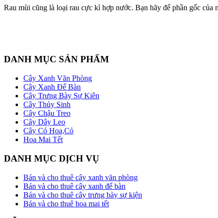
Rau mùi cũng là loại rau cực kì hợp nước. Bạn hãy để phần gốc của nó
DANH MỤC SẢN PHẨM
Cây Xanh Văn Phòng
Cây Xanh Để Bàn
Cây Trưng Bày Sự Kiên
Cây Thủy Sinh
Cây Chậu Treo
Cây Dây Leo
Cây Có Hoa,Cỏ
Hoa Mai Tết
DANH MỤC DỊCH VỤ
Bán và cho thuê cây xanh văn phòng
Bán và cho thuê cây xanh để bàn
Bán và cho thuê cây trưng bày sự kiện
Bán và cho thuê hoa mai tết