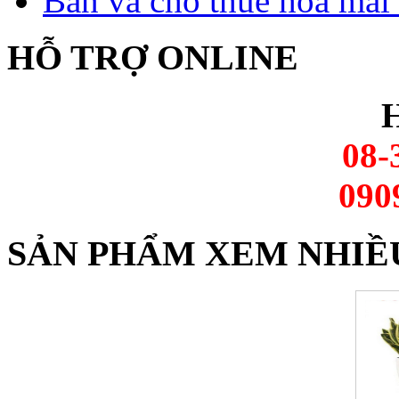
Bán và cho thuê hoa mai 
HỖ TRỢ ONLINE
H
08-
090
SẢN PHẨM XEM NHIỀ