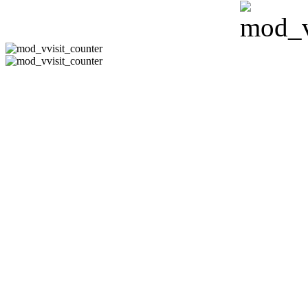
CÔNG TY 
Hotline:08-351
-
Email:
phuh
Địa Chỉ : 178/11 Đườn
Thạn