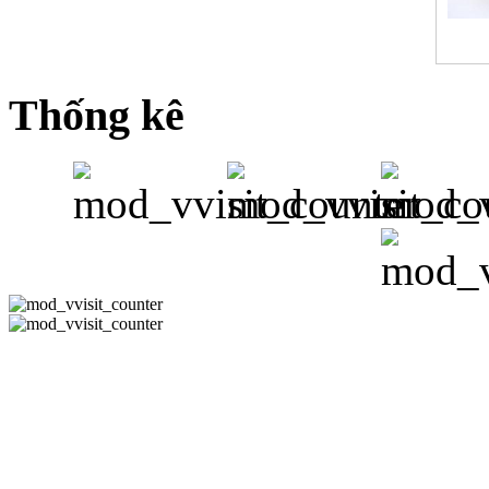
Thống kê
CÔNG TY 
Hotline:08-351
-
Email:
phuh