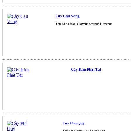
Cây Cau Vàng
Tên Khoa Học: Chryslidocarpus lutesceus
Cây Kim Phát Tài
Cây Phú Quý
Tên tiếng Anh: Aglaonema Red