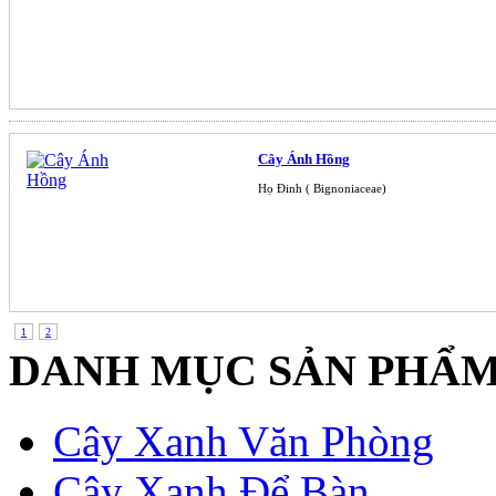
Cây Ánh Hồng
Họ Đinh ( Bignoniaceae)
1
2
DANH MỤC SẢN PHẨ
Cây Xanh Văn Phòng
Cây Xanh Để Bàn