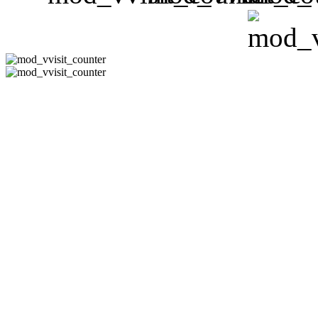
CÔNG TY 
Hotline:08-351
-
Email:
phuh
Địa Chỉ : 178/11 Đườn
Thạn