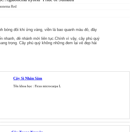
laonema Red
nh bóng đôi khi ửng vàng, viền lá bao quanh màu đỏ, đây
iển nhanh, đẻ nhánh mới liên tục.Chính vì vậy, cây phú quý
t sang trọng. Cây phú quý không những đem lại vẻ đẹp hài
Cây Si Nhân Sâm
Tên khoa học : Ficus microcarpa L