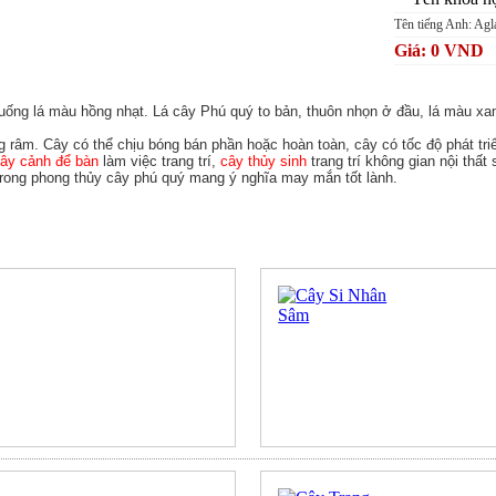
Tên tiếng Anh: Ag
Giá: 0 VND
cuống lá màu hồng nhạt. Lá cây Phú quý to bản, thuôn nhọn ở đầu, lá màu xa
bóng râm. Cây có thể chịu bóng bán phần hoặc hoàn toàn, cây có tốc độ phát tr
ây cảnh để bàn
làm việc trang trí,
cây thủy sinh
trang trí không gian nội thấ
 Trong phong thủy cây phú quý mang ý nghĩa may mắn tốt lành.