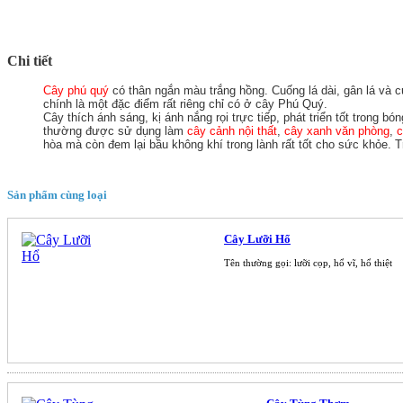
Chi tiết
Cây phú quý
có thân ngắn màu trắng hồng. Cuống lá dài, gân lá và 
chính là một đặc điểm rất riêng chỉ có ở cây Phú Quý.
Cây thích ánh sáng, kị ánh nắng rọi trực tiếp, phát triển tốt trong 
thường được sử dụng làm
cây cảnh nội thất
,
cây xanh văn phòng
,
c
hòa mà còn đem lại bầu không khí trong lành rất tốt cho sức khỏe.
Sản phẩm cùng loại
Cây Lưỡi Hổ
Tên thường gọi: lưỡi cọp, hổ vĩ, hổ thiệt