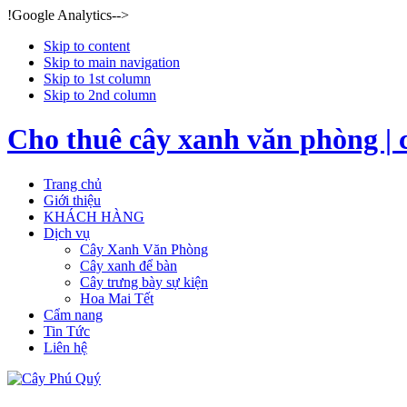
!Google Analytics-->
Skip to content
Skip to main navigation
Skip to 1st column
Skip to 2nd column
Cho thuê cây xanh văn phòng | 
Trang chủ
Giới thiệu
KHÁCH HÀNG
Dịch vụ
Cây Xanh Văn Phòng
Cây xanh để bàn
Cây trưng bày sự kiện
Hoa Mai Tết
Cẩm nang
Tin Tức
Liên hệ