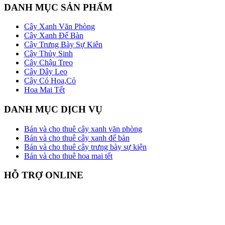
DANH MỤC SẢN PHẨM
Cây Xanh Văn Phòng
Cây Xanh Để Bàn
Cây Trưng Bày Sự Kiên
Cây Thủy Sinh
Cây Chậu Treo
Cây Dây Leo
Cây Có Hoa,Cỏ
Hoa Mai Tết
DANH MỤC DỊCH VỤ
Bán và cho thuê cây xanh văn phòng
Bán và cho thuê cây xanh để bàn
Bán và cho thuê cây trưng bày sự kiện
Bán và cho thuê hoa mai tết
HỖ TRỢ ONLINE