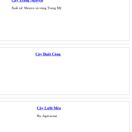
Cây Trạng Nguyên
Xuất xứ: Mexico và vùng Trung Mỹ
Cây Đuôi Công
Cây Lưỡi Mèo
Họ: Agavaceae