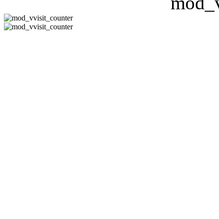
CÔNG TY 
Hotline:08-351
-
Email:
phuh
Địa Chỉ : 178/11 Đườn
Thạn