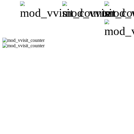
CÔNG TY 
Hotline:08-351
-
Email:
phuh
Địa Chỉ : 178/11 Đườn
Thạn