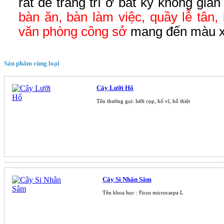
rất dễ trang trí ở bất kỳ không gia
bàn ăn, bàn làm việc, quầy lễ tân, 
văn phòng công sở
mang đến màu xa
Sản phẩm cùng loại
Cây Lưỡi Hổ
Tên thường gọi: lưỡi cọp, hổ vĩ, hổ thiệt
Cây Si Nhân Sâm
Tên khoa học : Ficus microcarpa L