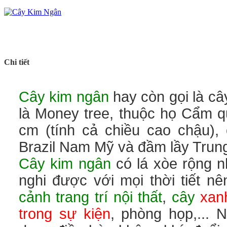
Chi tiết
Cây kim ngân
hay còn gọi là câ
là Money tree, thuộc họ Cẩm q
cm (tính cả chiều cao chậu),
Brazil Nam Mỹ và đầm lầy Trun
Cây kim ngân
có lá xòe rộng n
nghi được với mọi thời tiết 
cảnh trang trí nội thất
,
cây
xan
trong sự kiện
, phòng họp,... 