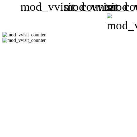
CÔNG TY 
Hotline:08-351
-
Email:
phuh
Địa Chỉ : 178/11 Đườn
Thạn